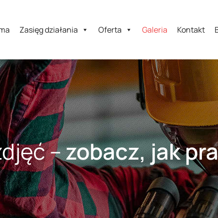
rma
Zasięg działania
Oferta
Galeria
Kontakt
zdjęć –
zobacz, jak pr