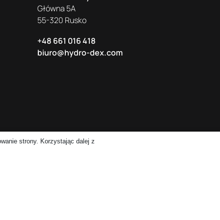
Główna 5A
55-320 Rusko
+48 661 016 418
biuro@hydro-dex.com
wanie strony. Korzystając dalej z
ojekt i realizacja:
Agencja reklamowa Haiku Studio