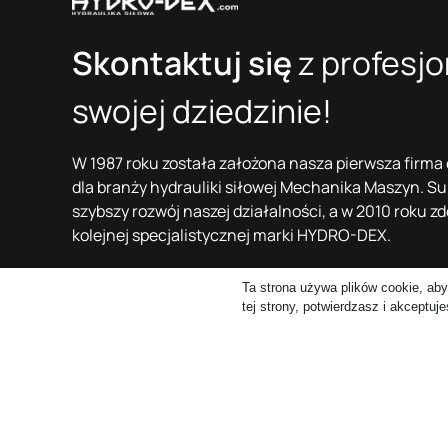
Skontaktuj się
z profesjo
swojej dziedzinie!
W 1987 roku została założona nasza pierwsza firma
dla branży hydrauliki siłowej Mechanika Maszyn. S
szybszy rozwój naszej działalności, a w 2010 roku 
kolejnej specjalistycznej marki HYDRO-DEX.
Mechanika Maszyn Zbigniew Kuriata i HYDRO-DEX Gr
Ta strona używa plików cookie, aby
wspólnej grupy kapitałowej Z i G Kuriata
tej strony, potwierdzasz i akceptuj
Copyright © 2026 Hydro-Dex Wszelkie Prawa Zastrz