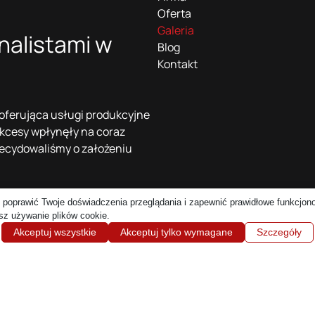
Oferta
Galeria
nalistami w
Blog
Kontakt
 oferująca usługi produkcyjne
ukcesy wpłynęły na coraz
zdecydowaliśmy o założeniu
zegorz Kuriata należą do
 poprawić Twoje doświadczenia przeglądania i zapewnić prawidłowe funkcjono
esz używanie plików cookie.
Akceptuj wszystkie
Akceptuj tylko wymagane
Szczegóły
eżone.
Pr