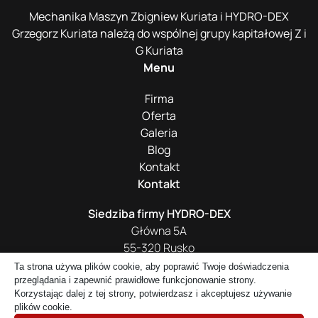
Mechanika Maszyn Zbigniew Kuriata i HYDRO-DEX
Grzegorz Kuriata należą do wspólnej grupy kapitałowej Z i
G Kuriata
Menu
Firma
Oferta
Galeria
Blog
Kontakt
Kontakt
Siedziba firmy HYDRO-DEX
Główna 5A
55-320 Rusko
Ta strona używa plików cookie, aby poprawić Twoje doświadczenia
+48 661 016 418
przeglądania i zapewnić prawidłowe funkcjonowanie strony.
biuro@hydro-dex.com
Korzystając dalej z tej strony, potwierdzasz i akceptujesz używanie
plików cookie.