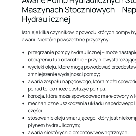
Awarie Pomp Hydraulicznych S
Maszynach Stoczniowych – Na
Hydraulicznej
Istnieje kilka czynników, z powodu których pompy 
awarii. Niektóre powszechne przyczyny:
przegrzanie pompy hydraulicznej – może nastąpi
obciążeniu lub odwrotnie – przy niewystarczaj
wycieki oleju, które mogą powodować przedostawan
zmniejszenie wydajności pompy;
awaria zespołu napędowego, która może spowod
ponad to, co może obsłużyć pompa;
korozja, która może spowodować małe otwory w 
mechaniczne uszkodzenia układu napędowego 
części;
stosowanie oleju smarującego, który jest nieko
płynem hydraulicznym;
awaria niektórych elementów wewnętrznych.