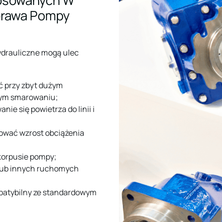
tosowanych W
prawa Pompy
hydrauliczne mogą ulec
ć przy zbyt dużym
ącym smarowaniu;
ie się powietrza do linii i
ować wzrost obciążenia
korpusie pompy;
lub innych ruchomych
mpatybilny ze standardowym