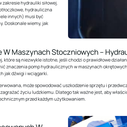
zakresie hydrauliki siłowej.
otłoczkowe, hydrauliczna
ele innych) musi być
y. Doskonale wiemy, jak
 W Maszynach Stoczniowych – Hydraul
, które są niezwykle istotne, jeśli chodzi o prawidłowe działa
ecenić znaczenia pomp hydraulicznych w maszynach okrętowyc
 jak dźwigi i wciągarki.
nserwowana, może spowodować uszkodzenie sprzętu i przedwc
i zagrażać życiu ludzkiemu. Dlatego tak ważne jest, aby właśc
e technicznym przed każdym użytkowaniem.