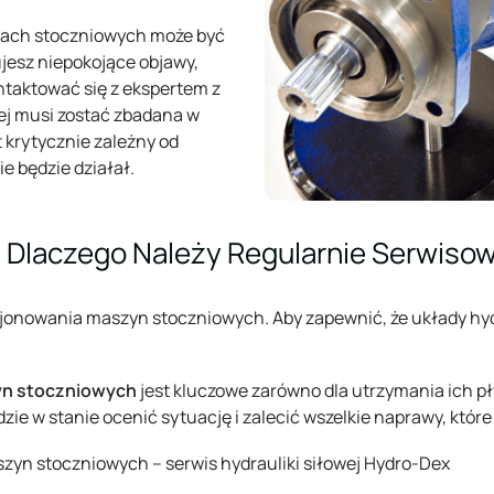
ach stoczniowych może być
esz niepokojące objawy,
ntaktować się z ekspertem z
ej musi zostać zbadana w
t krytycznie zależny od
e będzie działał.
 Dlaczego Należy Regularnie Serwisow
jonowania maszyn stoczniowych. Aby zapewnić, że układy hydr
zyn stoczniowych
jest kluczowe zarówno dla utrzymania ich pł
e w stanie ocenić sytuację i zalecić wszelkie naprawy, któr
zyn stoczniowych – serwis hydrauliki siłowej Hydro-Dex