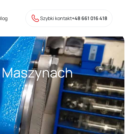
Blog
Szybki kontakt
+48 661 016 418
W Maszynach