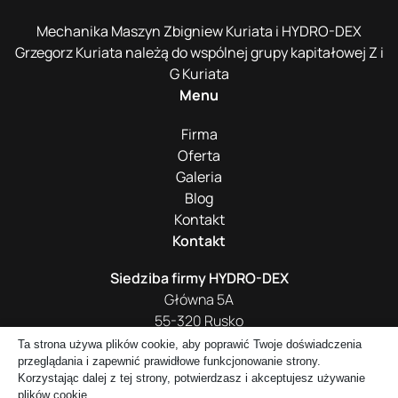
Mechanika Maszyn Zbigniew Kuriata i HYDRO-DEX
Grzegorz Kuriata należą do wspólnej grupy kapitałowej Z i
G Kuriata
Menu
Firma
Oferta
Galeria
Blog
Kontakt
Kontakt
Siedziba firmy HYDRO-DEX
Główna 5A
55-320 Rusko
Ta strona używa plików cookie, aby poprawić Twoje doświadczenia
+48 661 016 418
przeglądania i zapewnić prawidłowe funkcjonowanie strony.
biuro@hydro-dex.com
Korzystając dalej z tej strony, potwierdzasz i akceptujesz używanie
plików cookie.