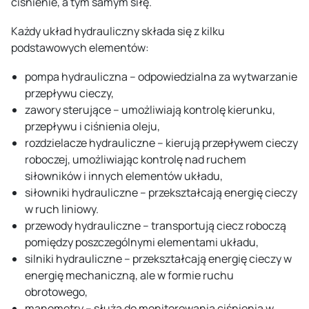
ciśnienie, a tym samym siłę.
Każdy układ hydrauliczny składa się z kilku
podstawowych elementów:
pompa hydrauliczna – odpowiedzialna za wytwarzanie
przepływu cieczy,
zawory sterujące – umożliwiają kontrolę kierunku,
przepływu i ciśnienia oleju,
rozdzielacze hydrauliczne – kierują przepływem cieczy
roboczej, umożliwiając kontrolę nad ruchem
siłowników i innych elementów układu,
siłowniki hydrauliczne – przekształcają energię cieczy
w ruch liniowy.
przewody hydrauliczne – transportują ciecz roboczą
pomiędzy poszczególnymi elementami układu,
silniki hydrauliczne – przekształcają energię cieczy w
energię mechaniczną, ale w formie ruchu
obrotowego,
manometry – służą do monitorowania ciśnienia w