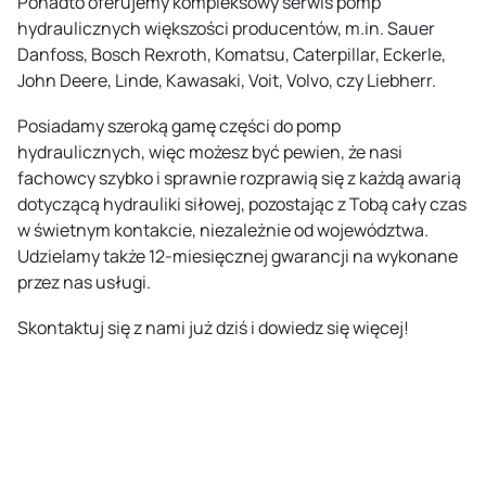
Ponadto oferujemy kompleksowy serwis pomp
hydraulicznych większości producentów, m.in.
Sauer
Danfoss
,
Bosch Rexroth
,
Komatsu
,
Caterpillar
,
Eckerle
,
John Deere
,
Linde
,
Kawasaki
, Voit,
Volvo
, czy
Liebherr
.
Posiadamy szeroką gamę części do pomp
hydraulicznych, więc możesz być pewien, że nasi
fachowcy szybko i sprawnie rozprawią się z każdą awarią
dotyczącą hydrauliki siłowej, pozostając z Tobą cały czas
w świetnym kontakcie, niezależnie od województwa.
Udzielamy także 12-miesięcznej gwarancji na wykonane
przez nas usługi.
Skontaktuj się z nami już dziś i dowiedz się więcej!