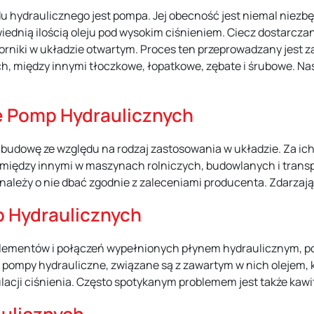
hydraulicznego jest pompa. Jej obecność jest niemal niez
iednią ilością oleju pod wysokim ciśnieniem. Ciecz dostarczan
iorniki w układzie otwartym. Proces ten przeprowadzany jest z
, między innymi tłoczkowe, łopatkowe, zębate i śrubowe. Nas
e Pomp Hydraulicznych
dowę ze względu na rodzaj zastosowania w układzie. Za ich p
między innymi w maszynach rolniczych, budowlanych i transpo
w, należy o nie dbać zgodnie z zaleceniami producenta. Zdarzają
 Hydraulicznych
elementów i połączeń wypełnionych płynem hydraulicznym, po
ą pompy hydrauliczne, związane są z zawartym w nich olejem, 
lacji ciśnienia. Często spotykanym problemem jest także kawi