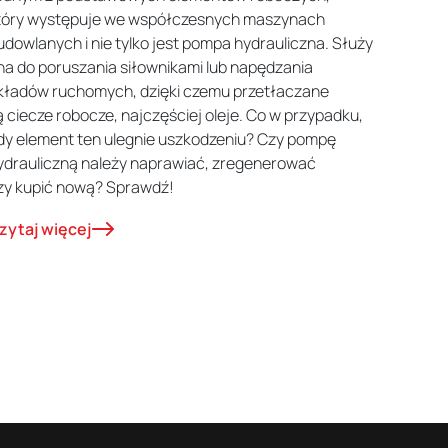
tóry występuje we współczesnych maszynach
udowlanych i nie tylko jest pompa hydrauliczna. Służy
na do poruszania siłownikami lub napędzania
kładów ruchomych, dzięki czemu przetłaczane
ą ciecze robocze, najczęściej oleje. Co w przypadku,
dy element ten ulegnie uszkodzeniu? Czy pompę
ydrauliczną należy naprawiać, zregenerować
zy kupić nową? Sprawdź!
zytaj więcej