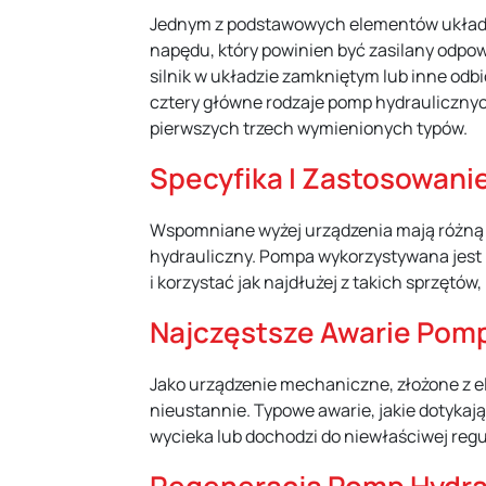
Jednym z podstawowych elementów układu 
napędu, który powinien być zasilany odpow
silnik w układzie zamkniętym lub inne odb
cztery główne rodzaje pomp hydraulicznych
pierwszych trzech wymienionych typów.
Specyfika I Zastosowani
Wspomniane wyżej urządzenia mają różną bu
hydrauliczny. Pompa wykorzystywana jest 
i korzystać jak najdłużej z takich sprzętó
Najczęstsze Awarie Pomp
Jako urządzenie mechaniczne, złożone z 
nieustannie. Typowe awarie, jakie dotykaj
wycieka lub dochodzi do niewłaściwej regu