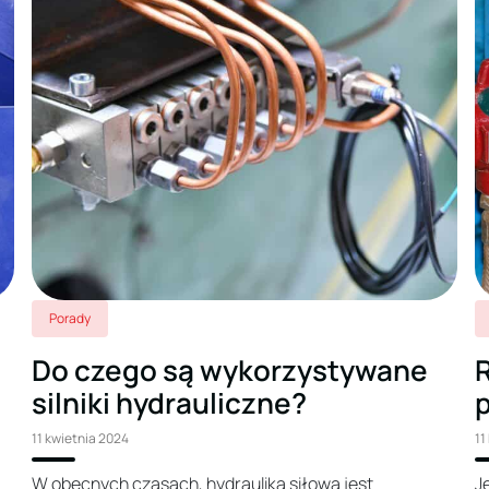
Porady
Do czego są wykorzystywane
silniki hydrauliczne?
11 kwietnia 2024
11
W obecnych czasach, hydraulika siłowa jest
J