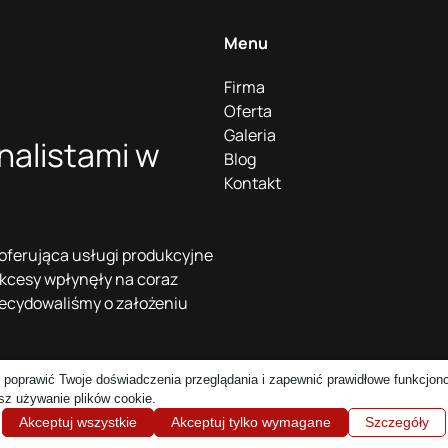
Menu
Firma
Oferta
Galeria
nalistami w
Blog
Kontakt
 oferująca usługi produkcyjne
ukcesy wpłynęły na coraz
zdecydowaliśmy o założeniu
zegorz Kuriata należą do
 poprawić Twoje doświadczenia przeglądania i zapewnić prawidłowe funkcjono
esz używanie plików cookie.
Akceptuj wszystkie
Akceptuj tylko wymagane
Szczegóły