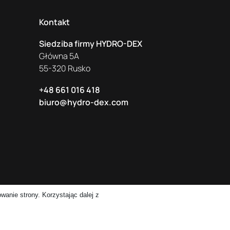
Kontakt
Siedziba firmy HYDRO-DEX
Główna 5A
55-320 Rusko
+48 661 016 418
biuro@hydro-dex.com
wanie strony. Korzystając dalej z