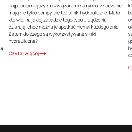
najpopularniejszym rozwiązaniem na rynku. Znaczenie
k
mają nie tylko pompy, ale też silniki hydrauliczne. Mało
b
kto wie, na jakiej zasadzie tego typu urządzenia
o
działają, choć można je spotkać niemal każdego dnia.
u
Zatem do czego są wykorzystywane silniki
s
hydrauliczne?
g
zą
h
Czytaj więcej
c
C