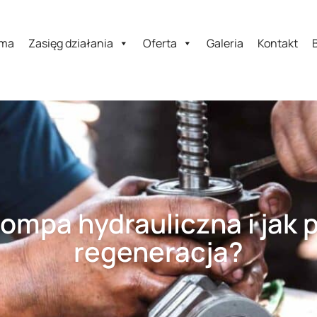
rma
Zasięg działania
Oferta
Galeria
Kontakt
ompa hydrauliczna i jak p
regeneracja?