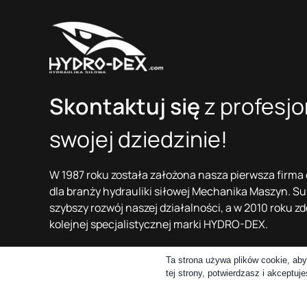
Skontaktuj się
z profesjo
swojej dziedzinie!
W 1987 roku została założona nasza pierwsza firma
dla branży hydrauliki siłowej Mechanika Maszyn. S
szybszy rozwój naszej działalności, a w 2010 roku 
kolejnej specjalistycznej marki HYDRO-DEX.
Mechanika Maszyn Zbigniew Kuriata i HYDRO-DEX Gr
Ta strona używa plików cookie, aby
wspólnej grupy kapitałowej Z i G Kuriata
tej strony, potwierdzasz i akceptuj