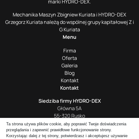
marki HYDRO-DEX.
Mechanika Maszyn Zbigniew Kuriata i HYDRO-DEX
Grzegorz Kuriata należą do wspólnej grupy kapitałowej Z i
G Kuriata
Menu
Firma
Oferta
Galeria
Blog
Kontakt
Kontakt
Siedziba firmy HYDRO-DEX
Główna 5A
55-320 Rusko
Ta strona używa plików cookie, aby poprawić Twoje doświadczenia
+48 661 016 418
przeglądania i zapewnić prawidłowe funkcjonowanie strony.
biuro@hydro-dex.com
Korzystając dalej z tej strony, potwierdzasz i akceptujesz używanie